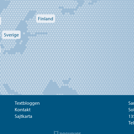
Finland
Sverige
Textbloggen
Sa
Kontakt
So
Sajtkarta
13
Tel