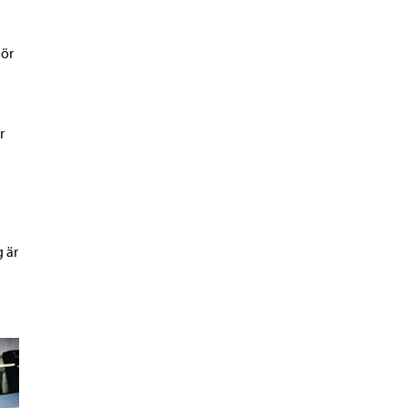
För
r
 är