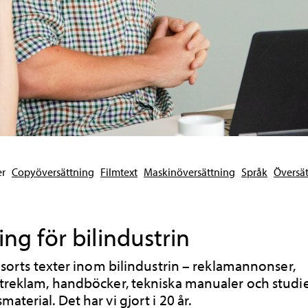
er
Copyöversättning
Filmtext
Maskinöversättning
Språk
Översä
ng för bilindustrin
a sorts texter inom bilindustrin – reklamannonser,
ktreklam, handböcker, tekniska manualer och studi
aterial. Det har vi gjort i 20 år.