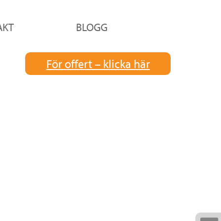
AKT
BLOGG
För offert – klicka här