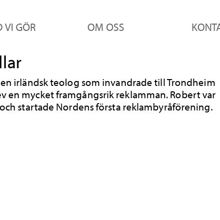
 VI GÖR
OM OSS
KONT
lar
r en irländsk teolog som invandrade till Trondheim
ev en mycket framgångsrik reklamman. Robert var
id och startade Nordens första reklambyråförening.