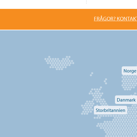
FRÅGOR? KONTAK
Norge
Danmark
Storbritannien