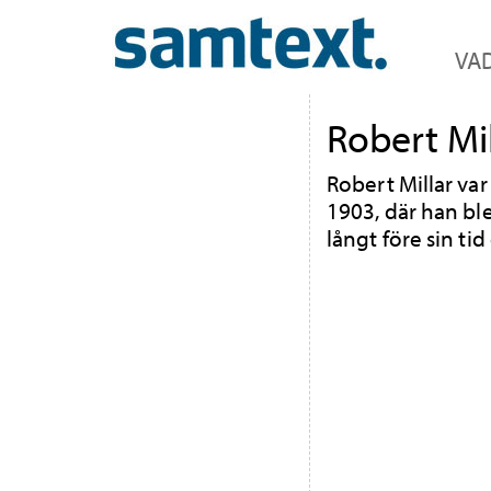
VAD
Robert Mil
Robert Millar va
1903, där han bl
långt före sin t